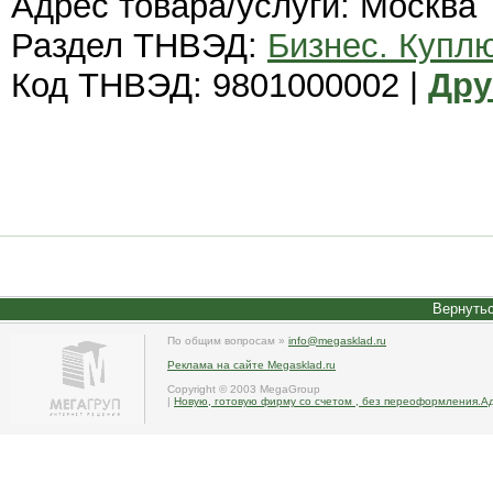
Адрес товара/услуги: Москва
Раздел ТНВЭД:
Бизнес. Купл
Код ТНВЭД: 9801000002 |
Дру
Вернутьс
По общим вопросам »
info@megasklad.ru
Реклама на сайте Megasklad.ru
Copyright © 2003 MegaGroup
|
Новую, готовую фирму со счетом , без переоформления.А