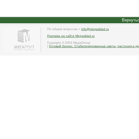
Вернутьс
По общим вопросам »
info@megasklad.ru
Реклама на сайте Megasklad.ru
Copyright © 2003 MegaGroup
|
Готовый бизнес. Стабилизированные цветы, растения и де