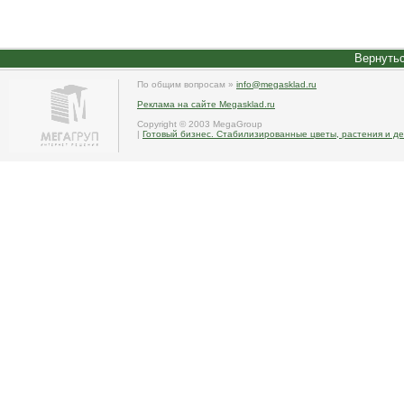
Вернутьс
По общим вопросам »
info@megasklad.ru
Реклама на сайте Megasklad.ru
Copyright © 2003 MegaGroup
|
Готовый бизнес. Стабилизированные цветы, растения и де