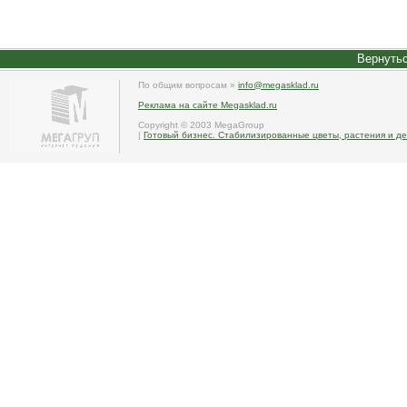
Вернутьс
По общим вопросам »
info@megasklad.ru
Реклама на сайте Megasklad.ru
Copyright © 2003 MegaGroup
|
Готовый бизнес. Стабилизированные цветы, растения и де