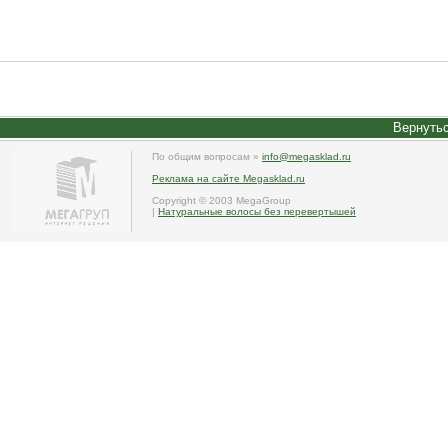
Вернутьс
По общим вопросам »
info@megasklad.ru
Реклама на сайте Megasklad.ru
Copyright © 2003 MegaGroup
|
Натуральные волосы без перевертышей