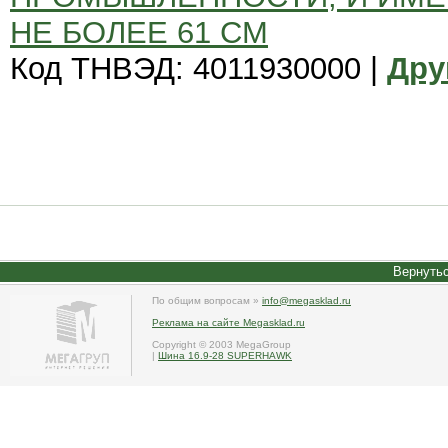
НЕ БОЛЕЕ 61 СМ
Код ТНВЭД: 4011930000 |
Дру
Вернутьс
По общим вопросам »
info@megasklad.ru
Реклама на сайте Megasklad.ru
Copyright © 2003 MegaGroup
|
Шина 16.9-28 SUPERHAWK