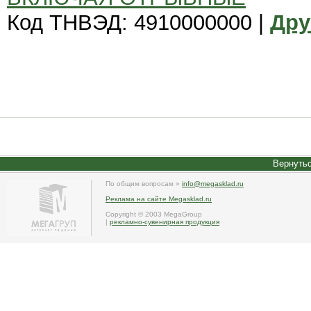
Код ТНВЭД: 4910000000 |
Дру
Вернутьс
По общим вопросам »
info@megasklad.ru
Реклама на сайте Megasklad.ru
Copyright © 2003 MegaGroup
|
рекламно-сувенирная продукция