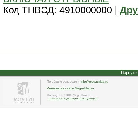
Код ТНВЭД: 4910000000 |
Дру
Вернутьс
По общим вопросам »
info@megasklad.ru
Реклама на сайте Megasklad.ru
Copyright © 2003 MegaGroup
|
рекламно-сувенирная продукция