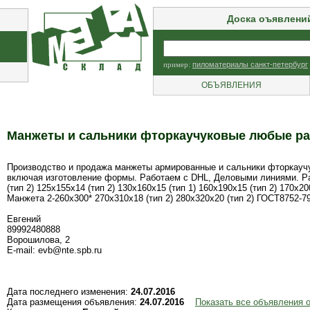
Доска оъявлени
пример:
пиломатериалы санкт-петербург
ОБЪЯВЛЕНИЯ
Манжеты и сальники фторкаучуковые любые ра
Производство и продажа манжеты армированные и сальники фторкаучук
включая изготовление формы. Работаем с DHL, Деловыми линиями. Ра
(тип 2) 125х155х14 (тип 2) 130х160х15 (тип 1) 160х190х15 (тип 2) 170х
Манжета 2-260х300* 270х310х18 (тип 2) 280х320х20 (тип 2) ГОСТ8752-79 
Евгений
89992480888
Ворошилова, 2
E-mail: evb@nte.spb.ru
Дата последнего изменения:
24.07.2016
Дата размещения объявления:
24.07.2016
Показать все объявления 