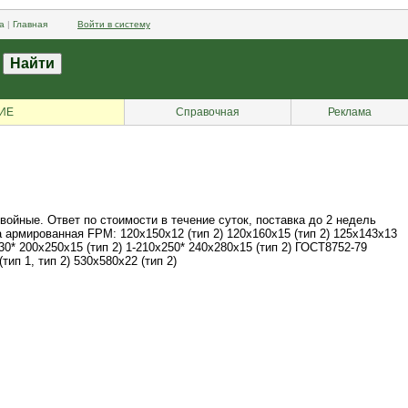
а
|
Главная
Войти в систему
ИЕ
Справочная
Реклама
йные. Ответ по стоимости в течение суток, поставка до 2 недель
рмированная FPM: 120х150х12 (тип 2) 120х160х15 (тип 2) 125х143х13
230* 200х250х15 (тип 2) 1-210х250* 240х280х15 (тип 2) ГОСТ8752-79
ип 1, тип 2) 530х580х22 (тип 2)