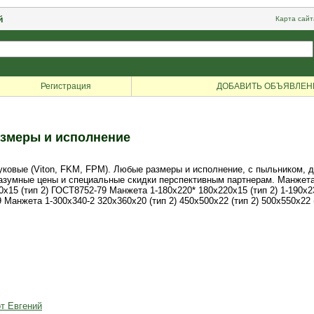
й
Карта сайт
Регистрация
ДОБАВИТЬ ОБЪЯВЛЕН
змеры и исполнение
овые (Viton, FKM, FPM). Любые размеры и исполнение, с пыльником, дво
зумные цены и специальные скидки перспективным партнерам. Манжета а
200х15 (тип 2) ГОСТ8752-79 Манжета 1-180х220* 180х220х15 (тип 2) 1-190х
Манжета 1-300х340-2 320х360х20 (тип 2) 450х500х22 (тип 2) 500х550х22 (т
от Евгений