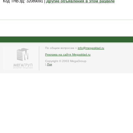
Код ТНВЭД: 32089091 |
Другие объявления в этом разделе
По общим вопросам »
info@megasklad.ru
Реклама на сайте Megasklad.ru
Copyright © 2003 MegaGroup
|
Лак