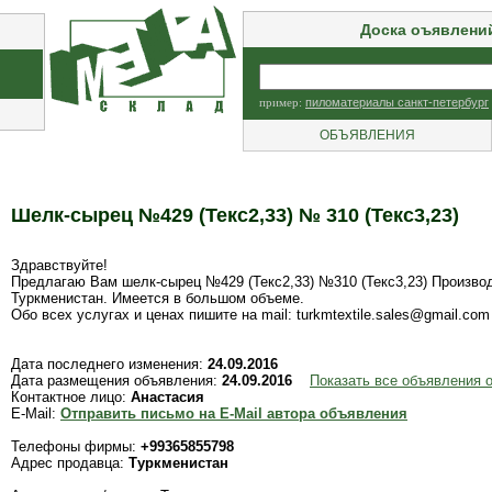
Доска оъявлени
пример:
пиломатериалы санкт-петербург
ОБЪЯВЛЕНИЯ
Шелк-сырец №429 (Текс2,33) № 310 (Текс3,23)
Здравствуйте!
Предлагаю Вам шелк-сырец №429 (Текс2,33) №310 (Текс3,23) Произво
Туркменистан. Имеется в большом объеме.
Обо всех услугах и ценах пишите на mail: turkmtextile.sales@gmail.com
Дата последнего изменения:
24.09.2016
Дата размещения объявления:
24.09.2016
Показать все объявления 
Контактное лицо:
Анастасия
E-Mail:
Отправить письмо на E-Mail автора объявления
Телефоны фирмы:
+99365855798
Адрес продавца:
Туркменистан