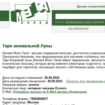
Доска оъявлени
пример:
пиломатериалы санкт-петербург
ОБЪЯВЛЕНИЯ
Таро аномальной Луны
Deviant Moon Tarot - весьма сюрреалистическая, достаточно уникальн
Однозначно безумная, она предназначена для изучения глубинных сво
Таро Безумной луны (Deviant Moon Tarot) имеют ирреальные, абсолют
психических больниц, которые автор изменил (некоторые «скрутил»), 
подойдет для тарологов, желающих изучить собственные грани, получи
Дата последнего изменения:
30.09.2016
Дата размещения объявления:
30.09.2016
Показать все объявления о
Название фирмы:
ezomix
Контактное лицо:
интернет магазин Ezomix
E-Mail:
Отправить письмо на E-Mail автора объявления
Телефоны фирмы:
79002846877
Адрес продавца:
Москва