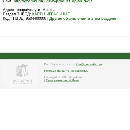
Сайт:
http://ezomix.ru/?view=product_opis&id=97
Адрес товара/услуги: Москва
Раздел ТНВЭД:
КАРТЫ ИГРАЛЬНЫЕ
Код ТНВЭД: 9504400000 |
Другие объявления в этом разделе
По общим вопросам »
info@megasklad.ru
Реклама на сайте Megasklad.ru
Copyright © 2003 MegaGroup
|
Таро аномальной Луны