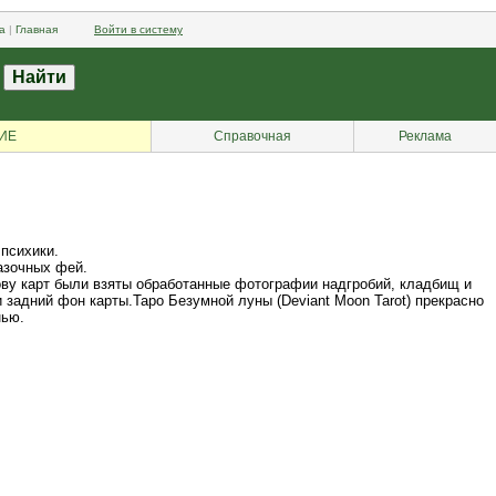
а
|
Главная
Войти в систему
ИЕ
Справочная
Реклама
 психики.
азочных фей.
ову карт были взяты обработанные фотографии надгробий, кладбищ и
 задний фон карты.Таро Безумной луны (Deviant Moon Tarot) прекрасно
нью.