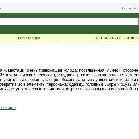
й
Карта сайт
Регистрация
ДОБАВИТЬ ОБЪЯВЛЕН
ая и, местами, очень тревожащая колода, посвященная "лунной" стороне
йств человеческой психики, где чудовищ таится гораздо больше, чем ск
но уникальные, порой пугающие образы, залитые лунным светом. За осн
превратив их в элементы персонажа: одежду, головные уборы и обувь или
ть доступ к Бессознательному и встретиться лицом к лицу со своей те
т ezomix