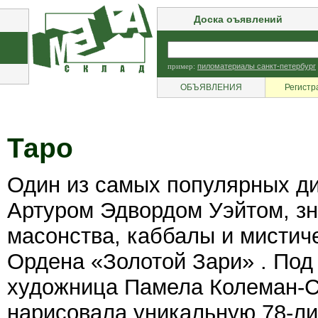
Доска оъявлений
пример:
пиломатериалы санкт-петербург
ОБЪЯВЛЕНИЯ
Регистр
Таро
Один из самых популярных ди
Артуром Эдвордом Уэйтом, з
масонства, каббалы и мистич
Ордена «Золотой Зари» . Под
художница Памела Колеман-См
нарисовала уникальную 78-ли