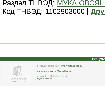
Раздел ТНВЭД:
МУКА ОВСЯ
Код ТНВЭД: 1102903000 |
Дру
Вернутьс
По общим вопросам »
info@megasklad.ru
Реклама на сайте Megasklad.ru
Copyright © 2003 MegaGroup
|
Мука овсяная