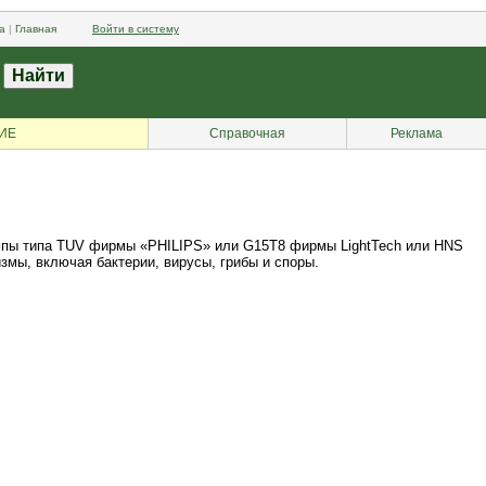
а
|
Главная
Войти в систему
ИЕ
Справочная
Реклама
ампы типа TUV фирмы «PHILIPS» или G15T8 фирмы LightTech или HNS
мы, включая бактерии, вирусы, грибы и споры.