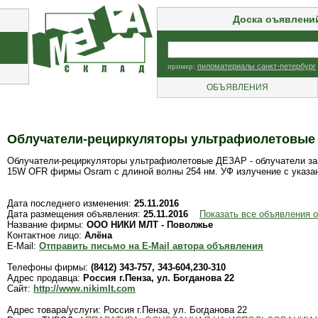
Доска оъявлени
пример:
пиломатериалы санкт-петербург
ОБЪЯВЛЕНИЯ
Облучатели-рециркуляторы ультрафиолетовые
Облучатели-рециркуляторы ультрафиолетовые ДЕЗАР - облучатели зак
15W OFR фирмы Osram с длиной волны 254 нм. УФ излучение с указан
Дата последнего изменения:
25.11.2016
Дата размещения объявления:
25.11.2016
Показать все объявления
Название фирмы:
ООО НИКИ МЛТ - Поволжье
Контактное лицо:
Алёна
E-Mail:
Отправить письмо на E-Mail автора объявления
Телефоны фирмы:
(8412) 343-757, 343-604,230-310
Адрес продавца:
Россия г.Пенза, ул. Богданова 22
Сайт:
http://www.nikimlt.com
Адрес товара/услуги: Россия г.Пенза, ул. Богданова 22