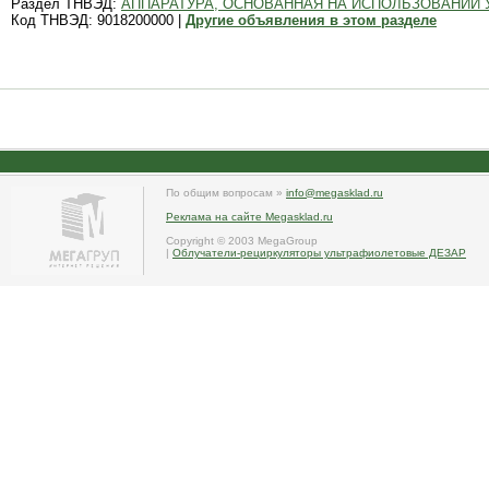
Раздел ТНВЭД:
АППАРАТУРА, ОСНОВАННАЯ НА ИСПОЛЬЗОВАНИИ 
Код ТНВЭД: 9018200000 |
Другие объявления в этом разделе
По общим вопросам »
info@megasklad.ru
Реклама на сайте Megasklad.ru
Copyright © 2003 MegaGroup
|
Облучатели-рециркуляторы ультрафиолетовые ДЕЗАР