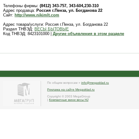
Телефоны фирмы:
(8412) 343-757, 343-604,230-310
Адрес продавца:
Россия г.Пенза, ул. Богданова 22
Сайт:
http://www.nikimlt.com
Адрес товара/услуги: Россия г.Пенза, ул. Богданова 22
Раздел ТНВЭД:
ВЕСЫ БЫТОВЫЕ
Код ТНВЭД: 8423101000 |
Другие объявления в этом разделе
По общим вопросам »
info@megasklad.ru
Реклама на сайте Megasklad.ru
Copyright © 2003 MegaGroup
|
Компактные мини весы HJ