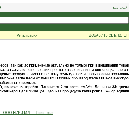
й
Карта сайт
Регистрация
ДОБАВИТЬ ОБЪЯВЛЕН
есов, так как их применение актуально не только при взвешивании това
 часто называют ещё весами простого взвешивания, и они специально ра
евые продукты, именно поэтому речь идет об использовании порционных
евысокие,такие весы от лучших мировых производителей имеют высокую
небольшого предмета.
, включая батарейки. Питание от 2 батареек «ААА». Большой ЖК диспле
онтейнером для образцов. Удобная процедура калибровки. Выбор единиц
 от ООО НИКИ МЛТ - Поволжье