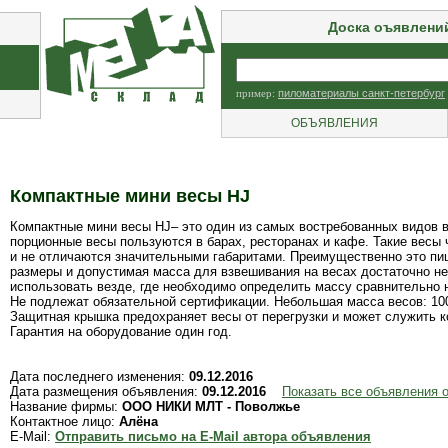
Доска оъявлени
пример:
пиломатериалы санкт-петербург
ОБЪЯВЛЕНИЯ
Компактные мини весы HJ
Компактные мини весы HJ– это один из самых востребованных видов в
порционные весы пользуются в барах, ресторанах и кафе. Такие весы
и не отличаются значительными габаритами. Преимущественно это пищ
размеры и допустимая масса для взвешивания на весах достаточно н
использовать везде, где необходимо определить массу сравнительно 
Не подлежат обязательной сертификации. Небольшая масса весов: 100г
Защитная крышка предохраняет весы от перегрузки и может служить к
Гарантия на оборудование один год.
Дата последнего изменения:
09.12.2016
Дата размещения объявления:
09.12.2016
Показать все объявления
Название фирмы:
ООО НИКИ МЛТ - Поволжье
Контактное лицо:
Алёна
E-Mail:
Отправить письмо на E-Mail автора объявления