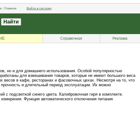
а
|
Главная
Войти в систему
ИЕ
Справочная
Реклама
ров, но и для домашнего использования. Особой популярностью
зработаны для взвешивания товаров, которые не имеют большого веса
 весов в кафе, ресторанах и фасовочных цехах. Несмотря на то, что
 прочность и длительный период эксплуатации. Их можно
й с подсветкой синего цвета. Калибровочная гиря в комплекте.
 измерения. Функция автоматического отключения питания