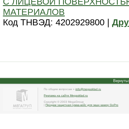
С ЛИЦЕВОЙ ПОВЕРХНОСТЬ
МАТЕРИАЛОВ
Код ТНВЭД: 4202929800 |
Дру
Вернутьс
По общим вопросам »
info@megasklad.ru
Реклама на сайте Megasklad.ru
Copyright © 2003 MegaGroup
|
Продам защитная сумка-кейс для экшн камер GoPro