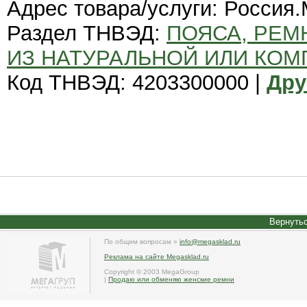
Адрес товара/услуги: Россия.
Раздел ТНВЭД:
ПОЯСА, РЕМ
ИЗ НАТУРАЛЬНОЙ ИЛИ КО
Код ТНВЭД: 4203300000 |
Дру
Вернутьс
По общим вопросам »
info@megasklad.ru
Реклама на сайте Megasklad.ru
Copyright © 2003 MegaGroup
|
Продаю или обменяю женские ремни