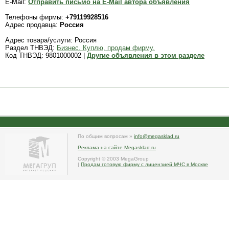
E-Mail:
Отправить письмо на E-Mail автора объявления
Телефоны фирмы:
+79119928516
Адрес продавца:
Россия
Адрес товара/услуги: Россия
Раздел ТНВЭД:
Бизнес. Куплю, продам фирму.
Код ТНВЭД: 9801000002 |
Другие объявления в этом разделе
По общим вопросам »
info@megasklad.ru
Реклама на сайте Megasklad.ru
Copyright © 2003 MegaGroup
|
Продам готовую фирму с лицензией МЧС в Москве