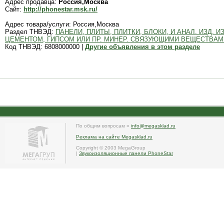
Адрес продавца:
Россия,Москва
Сайт:
http://phonestar.msk.ru/
Адрес товара/услуги: Россия,Москва
Раздел ТНВЭД:
ПАНЕЛИ, ПЛИТЫ, ПЛИТКИ, БЛОКИ, И АНАЛ. ИЗД.
ЦЕМЕНТОМ, ГИПСОМ ИЛИ ПР. МИНЕР. СВЯЗУЮЩИМИ ВЕЩЕСТВАМ
Код ТНВЭД: 6808000000 |
Другие объявления в этом разделе
По общим вопросам »
info@megasklad.ru
Реклама на сайте Megasklad.ru
Copyright © 2003 MegaGroup
|
Звукоизоляционные панели PhoneStar