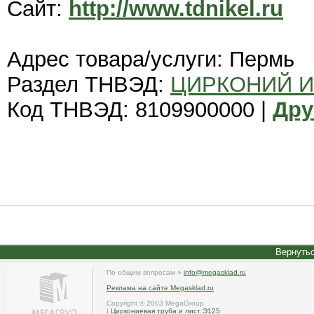
Сайт:
http://www.tdnikel.ru
Адрес товара/услуги: Пермь
Раздел ТНВЭД:
ЦИРКОНИЙ И
Код ТНВЭД: 8109900000 |
Дру
Вернутьс
По общим вопросам »
info@megasklad.ru
Реклама на сайте Megasklad.ru
Copyright © 2003 MegaGroup
|
Циркониевая труба и лист Э125