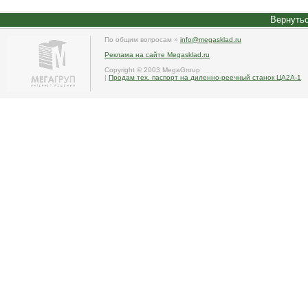
Вернутьс
По общим вопросам »
info@megasklad.ru
Реклама на сайте Megasklad.ru
Copyright © 2003 MegaGroup
|
Продам тех. паспорт на диленно-реечный станок ЦА2А-1