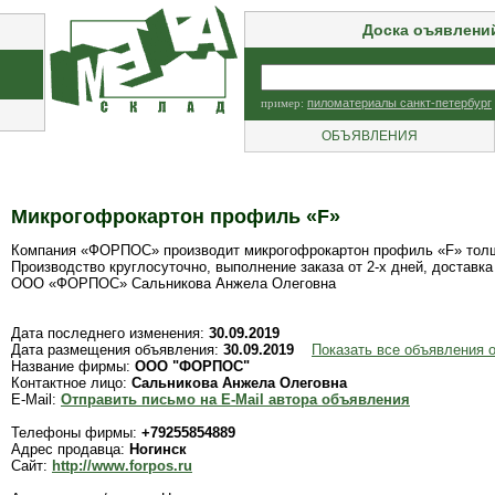
Доска оъявлени
пример:
пиломатериалы санкт-петербург
ОБЪЯВЛЕНИЯ
Микрогофрокартон профиль «F»
Компания «ФОРПОС» производит микрогофрокартон профиль «F» толщи
Производство круглосуточно, выполнение заказа от 2-х дней, доставка
ООО «ФОРПОС» Сальникова Анжела Олеговна
Дата последнего изменения:
30.09.2019
Дата размещения объявления:
30.09.2019
Показать все объявления
Название фирмы:
ООО "ФОРПОС"
Контактное лицо:
Сальникова Анжела Олеговна
E-Mail:
Отправить письмо на E-Mail автора объявления
Телефоны фирмы:
+79255854889
Адрес продавца:
Ногинск
Сайт:
http://www.forpos.ru