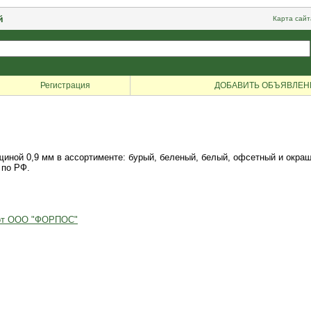
й
Карта сайт
Регистрация
ДОБАВИТЬ ОБЪЯВЛЕН
ной 0,9 мм в ассортименте: бурый, беленый, белый, офсетный и окра
 по РФ.
 от ООО "ФОРПОС"