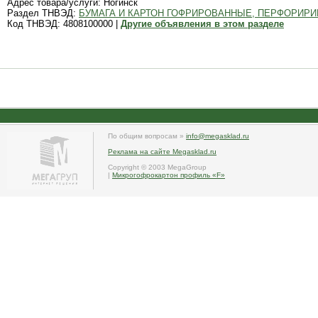
Адрес товара/услуги: Ногинск
Раздел ТНВЭД:
БУМАГА И КАРТОН ГОФРИРОВАННЫЕ, ПЕРФОРИ
Код ТНВЭД: 4808100000 |
Другие объявления в этом разделе
По общим вопросам »
info@megasklad.ru
Реклама на сайте Megasklad.ru
Copyright © 2003 MegaGroup
|
Микрогофрокартон профиль «F»