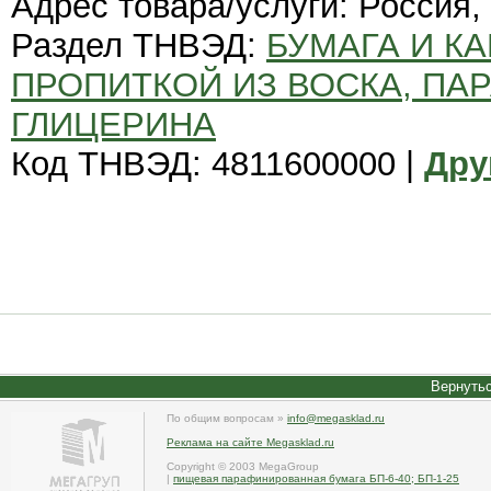
Адрес товара/услуги: Россия
Раздел ТНВЭД:
БУМАГА И К
ПРОПИТКОЙ ИЗ ВОСКА, ПАР
ГЛИЦЕРИНА
Код ТНВЭД: 4811600000 |
Дру
Вернутьс
По общим вопросам »
info@megasklad.ru
Реклама на сайте Megasklad.ru
Copyright © 2003 MegaGroup
|
пищевая парафинированная бумага БП-6-40; БП-1-25