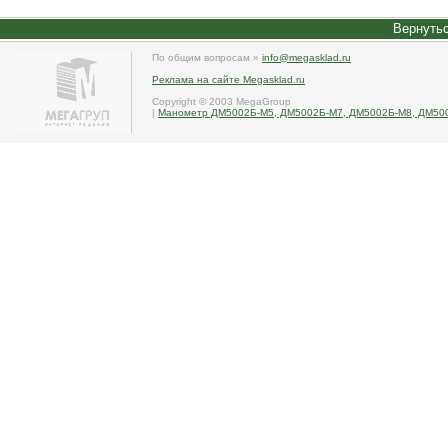
Вернутьс
По общим вопросам »
info@megasklad.ru
Реклама на сайте Megasklad.ru
Copyright © 2003 MegaGroup
|
Манометр ДМ5002Б-М5, ДМ5002Б-М7, ДМ5002Б-М8, ДМ50