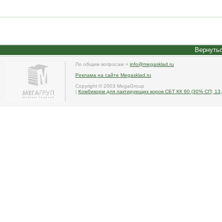
Вернутьс
По общим вопросам »
info@megasklad.ru
Реклама на сайте Megasklad.ru
Copyright © 2003 MegaGroup
|
Комбикорм для лактирующих коров СБТ КК 60 (30% СП; 13