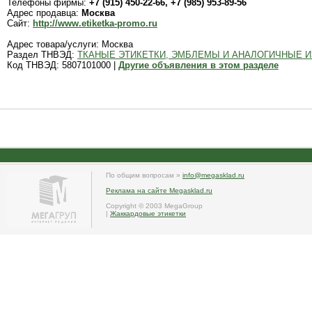
Телефоны фирмы:
+7 (915) 450-22-66, +7 (985) 953-89-56
Адрес продавца:
Москва
Сайт:
http://www.etiketka-promo.ru
Адрес товара/услуги: Москва
Раздел ТНВЭД:
ТКАНЫЕ ЭТИКЕТКИ, ЭМБЛЕМЫ И АНАЛОГИЧНЫЕ 
Код ТНВЭД: 5807101000 |
Другие объявления в этом разделе
По общим вопросам »
info@megasklad.ru
Реклама на сайте Megasklad.ru
Copyright © 2003 MegaGroup
|
Жаккардовые этикетки