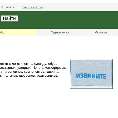
а
|
Главная
Войти в систему
ИЕ
Справочная
Реклама
кетки с логотипом на одежду, обувь,
 составник, уходник. Печать жаккардовых
 пяти основных компонентов: ширина,
ок, ярлыков, шевронов, размерников,