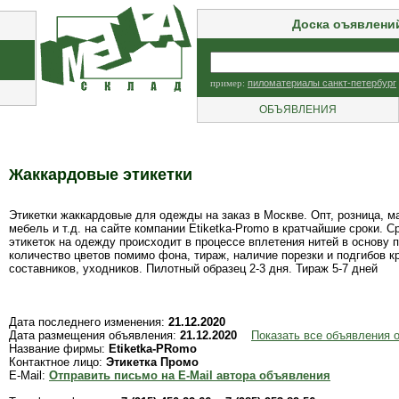
Доска оъявлени
пример:
пиломатериалы санкт-петербург
ОБЪЯВЛЕНИЯ
Жаккардовые этикетки
Этикетки жаккардовые для одежды на заказ в Москве. Опт, розница, ма
мебель и т.д. на сайте компании Etiketka-Promo в кратчайшие сроки. С
этикеток на одежду происходит в процессе вплетения нитей в основу п
количество цветов помимо фона, тираж, наличие порезки и подгибов кр
составников, уходников. Пилотный образец 2-3 дня. Тираж 5-7 дней
Дата последнего изменения:
21.12.2020
Дата размещения объявления:
21.12.2020
Показать все объявления о
Название фирмы:
Etiketka-PRomo
Контактное лицо:
Этикетка Промо
E-Mail:
Отправить письмо на E-Mail автора объявления