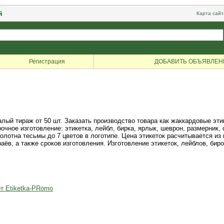
й
Карта сайт
Регистрация
ДОБАВИТЬ ОБЪЯВЛЕН
лый тираж от 50 шт. Заказать производство товара как жаккардовые эти
рочное изготовление: этикетка, лейбл, бирка, ярлык, шеврон, размерник,
олотна тесьмы до 7 цветов в логотипе. Цена этикеток расчитывается из
аёв, а также сроков изготовления. Изготовление этикеток, лейблов, бир
т Etiketka-PRomo