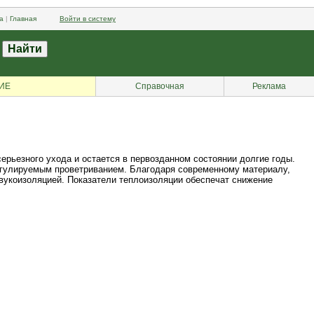
а
|
Главная
Войти в систему
ИЕ
Справочная
Реклама
ерьезного ухода и остается в первозданном состоянии долгие годы.
регулируемым проветриванием. Благодаря современному материалу,
вукоизоляцией. Показатели теплоизоляции обеспечат снижение