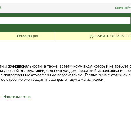
й
Карта сайт
Регистрация
ДОБАВИТЬ ОБЪЯВЛЕН
 и функциональности, а также, эстетичному виду, который не требует с
вседневной эксплуатации, с легким уходом, простотой использования, 
ее подверженных атмосферным воздействиям .Теплые окна с отличной з
ное строение окон защитят ваш дом от шума магистралей.
от Надежные окна