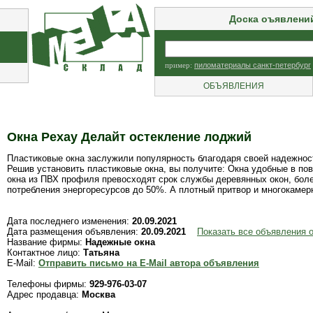
Доска оъявлени
пример:
пиломатериалы санкт-петербург
ОБЪЯВЛЕНИЯ
Окна Рехау Делайт остекление лоджий
Пластиковые окна заслужили популярность благодаря своей надежности
Решив установить пластиковые окна, вы получите: Окна удобные в по
окна из ПВХ профиля превосходят срок службы деревянных окон, бол
потребления энергоресурсов до 50%. А плотный притвор и многокамер
Дата последнего изменения:
20.09.2021
Дата размещения объявления:
20.09.2021
Показать все объявления 
Название фирмы:
Надежные окна
Контактное лицо:
Татьяна
E-Mail:
Отправить письмо на E-Mail автора объявления
Телефоны фирмы:
929-976-03-07
Адрес продавца:
Москва