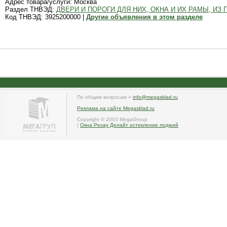
Адрес товара/услуги: Москва
Раздел ТНВЭД:
ДВЕРИ И ПОРОГИ ДЛЯ НИХ, ОКНА И ИХ РАМЫ, ИЗ
Код ТНВЭД: 3925200000 |
Другие объявления в этом разделе
По общим вопросам »
info@megasklad.ru
Реклама на сайте Megasklad.ru
Copyright © 2003 MegaGroup
|
Окна Рехау Делайт остекление лоджий