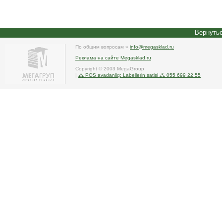
Вернутьс
По общим вопросам »
info@megasklad.ru
Реклама на сайте Megasklad.ru
Copyright © 2003 MegaGroup
|
⁂ POS avadanliq: Labellerin satisi ⁂ 055 699 22 55