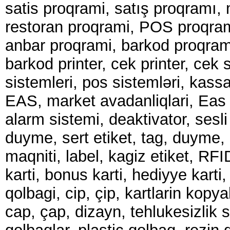
satis proqrami, satış proqramı,
restoran proqrami, POS proqra
anbar proqrami, barkod proqram
barkod printer, cek printer, cek 
sistemleri, pos sistemləri, kass
EAS, market avadanliqlari, Ea
alarm sistemi, deaktivator, sesli
duyme, sert etiket, tag, duyme
maqniti, label, kagiz etiket, RFI
karti, bonus karti, hediyye karti
qolbagi, cip, çip, kartlarin kopy
cap, çap, dizayn, tehlukesizlik s