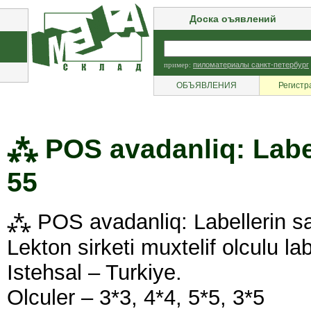
Доска оъявлений
пример:
пиломатериалы санкт-петербург
ОБЪЯВЛЕНИЯ
Регистр
⁂ POS avadanliq: Label
55
⁂ POS avadanliq: Labellerin s
Lekton sirketi muxtelif olculu labe
Istehsal – Turkiye.
Olculer – 3*3, 4*4, 5*5, 3*5