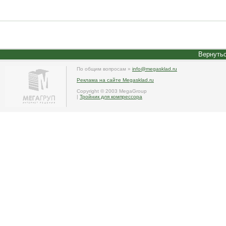
Вернутьс
По общим вопросам »
info@megasklad.ru
Реклама на сайте Megasklad.ru
Copyright © 2003 MegaGroup
|
Тройник для компрессора