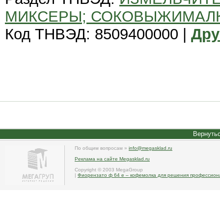
МИКСЕРЫ; СОКОВЫЖИМАЛК
Код ТНВЭД: 8509400000 |
Дру
Вернутьс
По общим вопросам »
info@megasklad.ru
Реклама на сайте Megasklad.ru
Copyright © 2003 MegaGroup
|
Фиорензато ф 64 е – кофемолка для решения профессион