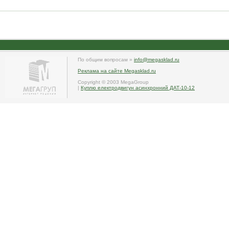
По общим вопросам »
info@megasklad.ru
Реклама на сайте Megasklad.ru
Copyright © 2003 MegaGroup
|
Куплю електродвигун асинхронний ДАТ-10-12