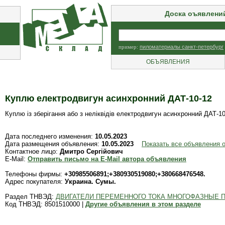
Доска оъявлени
пример:
пиломатериалы санкт-петербург
ОБЪЯВЛЕНИЯ
Куплю електродвигун асинхронний ДАТ-10-12
Куплю із зберігання або з неліквідів електродвигун асинхронний ДАТ-10
Дата последнего изменения:
10.05.2023
Дата размещения объявления:
10.05.2023
Показать все объявления о
Контактное лицо:
Дмитро Сергійович
E-Mail:
Отправить письмо на E-Mail автора объявления
Телефоны фирмы:
+30985506891;+380930519080;+380668476548.
Адрес покупателя:
Украина. Сумы.
Раздел ТНВЭД:
ДВИГАТЕЛИ ПЕРЕМЕННОГО ТОКА МНОГОФАЗНЫЕ П
Код ТНВЭД: 8501510000 |
Другие объявления в этом разделе