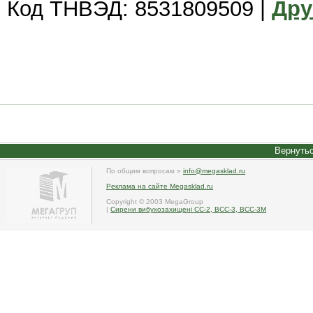
Код ТНВЭД: 8531809509 |
Дру
Вернутьс
По общим вопросам »
info@megasklad.ru
Реклама на сайте Megasklad.ru
Copyright © 2003 MegaGroup
|
Сирени вибухозахищені СС-2, ВСС-3, ВСС-3М