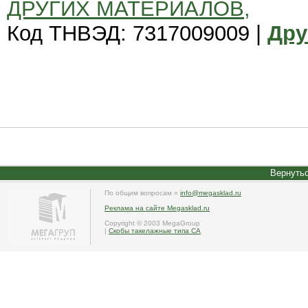
ДРУГИХ МАТЕРИАЛОВ,
Код ТНВЭД: 7317009009 |
Дру
Вернутьс
По общим вопросам »
info@megasklad.ru
Реклама на сайте Megasklad.ru
Copyright © 2003 MegaGroup
|
Скобы такелажные типа СА