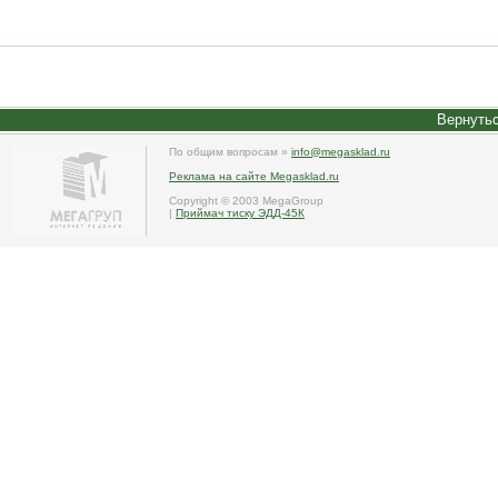
Вернутьс
По общим вопросам »
info@megasklad.ru
Реклама на сайте Megasklad.ru
Copyright © 2003 MegaGroup
|
Приймач тиску ЭДД-45К