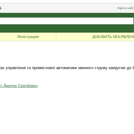
й
Карта сайт
Регистрация
ДОБАВИТЬ ОБЪЯВЛЕН
гах управління та промислової автоматики змінного струму напругою до 4
т Дмитро Сергійович