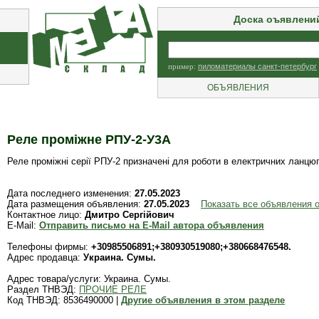
Доска оъявлени
пример:
пиломатериалы санкт-петербург
ОБЪЯВЛЕНИЯ
Реле проміжне РПУ-2-У3А
Реле проміжні серії РПУ-2 призначені для роботи в електричних ланцю
Дата последнего изменения:
27.05.2023
Дата размещения объявления:
27.05.2023
Показать все объявления о
Контактное лицо:
Дмитро Сергійович
E-Mail:
Отправить письмо на E-Mail автора объявления
Телефоны фирмы:
+30985506891;+380930519080;+380668476548.
Адрес продавца:
Украина. Сумы.
Адрес товара/услуги: Украина. Сумы.
Раздел ТНВЭД:
ПРОЧИЕ РЕЛЕ
Код ТНВЭД: 8536490000 |
Другие объявления в этом разделе