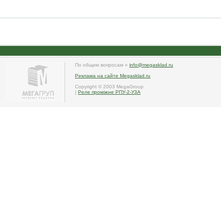
По общим вопросам »
info@megasklad.ru
Реклама на сайте Megasklad.ru
Copyright © 2003 MegaGroup
|
Реле проміжне РПУ-2-У3А