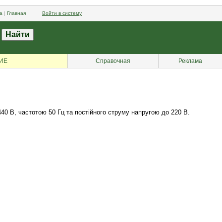
а
|
Главная
Войти в систему
ИЕ
Справочная
Реклама
40 В, частотою 50 Гц та постійного струму напругою до 220 В.