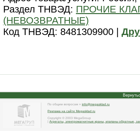
Раздел ТНВЭД:
ПРОЧИЕ КЛА
(НЕВОЗВРАТНЫЕ)
Код ТНВЭД: 8481309900 |
Дру
Вернутьс
По общим вопросам »
info@megasklad.ru
Реклама на сайте Megasklad.ru
Copyright © 2003 MegaGroup
|
Агрегаты, электромагнитные краны, клапаны обратные, за