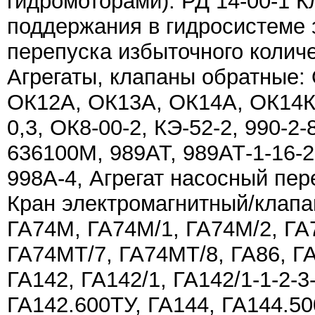
гидромоторами). РД 14-00-1 
поддержания в гидросистеме 
перепуска избыточного колич
Агрегаты, клапаны обратные:
ОК12А, ОК13А, ОК14А, ОК14К
0,3, ОК8-00-2, КЭ-52-2, 990-2-8
636100М, 989АТ, 989АТ-1-16-2
998А-4, Агрегат насосный пер
Кран электромагнитный/клапан
ГА74М, ГА74М/1, ГА74М/2, ГА
ГА74МТ/7, ГА74МТ/8, ГА86, ГА
ГА142, ГА142/1, ГА142/1-1-2-3-
ГА142.600ТУ, ГА144, ГА144.50