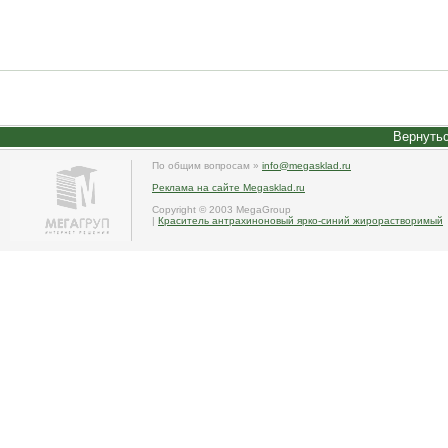
Вернутьс
По общим вопросам »
info@megasklad.ru
Реклама на сайте Megasklad.ru
Copyright © 2003 MegaGroup
|
Краситель антрахиноновый ярко-синий жирорастворимый