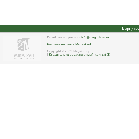
Вернутьс
По общим вопросам »
info@megasklad.ru
Реклама на сайте Megasklad.ru
Copyright © 2003 MegaGroup
|
Краситель жирорастворимый желтый Ж