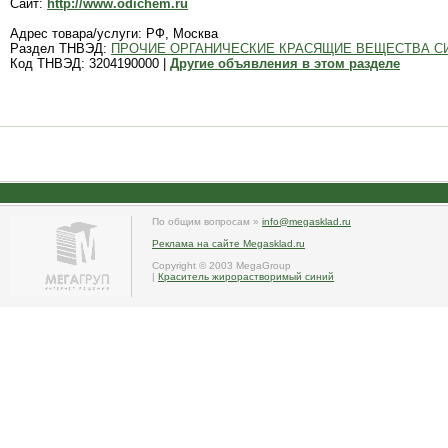
Сайт:
http://www.odichem.ru
Адрес товара/услуги: РФ, Москва
Раздел ТНВЭД:
ПРОЧИЕ ОРГАНИЧЕСКИЕ КРАСЯЩИЕ ВЕЩЕСТВА СИНТ
Код ТНВЭД: 3204190000 |
Другие объявления в этом разделе
По общим вопросам »
info@megasklad.ru
Реклама на сайте Megasklad.ru
Copyright © 2003 MegaGroup
|
Краситель жирорастворимый синий