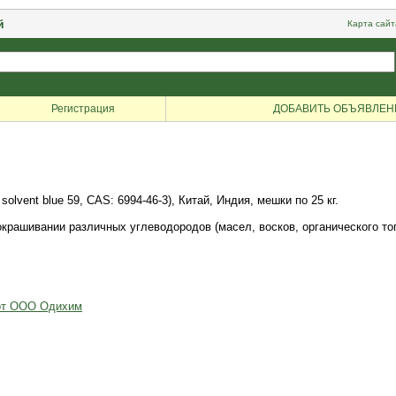
й
Карта сайт
Регистрация
ДОБАВИТЬ ОБЪЯВЛЕН
olvent blue 59, CAS: 6994-46-3), Китай, Индия, мешки по 25 кг.
окрашивании различных углеводородов (масел, восков, органического топ
 от ООО Одихим