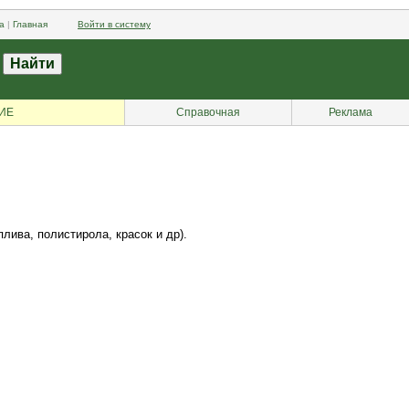
а
|
Главная
Войти в систему
ИЕ
Справочная
Реклама
лива, полистирола, красок и др).