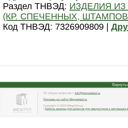
Раздел ТНВЭД:
ИЗДЕЛИЯ ИЗ
(КР. СПЕЧЕННЫХ, ШТАМПО
Код ТНВЭД: 7326909809 |
Дру
Вернутьс
По общим вопросам »
info@megasklad.ru
Реклама на сайте Megasklad.ru
Copyright © 2003 MegaGroup
|
Кабель каналы для шлангов для эвакуаторов и автовышек в