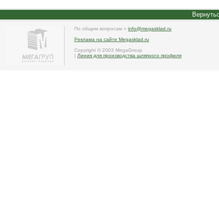
Вернутьс
По общим вопросам »
info@megasklad.ru
Реклама на сайте Megasklad.ru
Copyright © 2003 MegaGroup
|
Линия для производства шляпного профиля