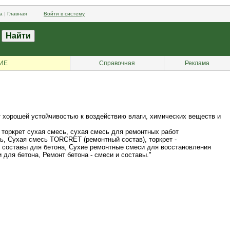
а
|
Главная
Войти в систему
ИЕ
Справочная
Реклама
т хорошей устойчивостью к воздействию влаги, химических веществ и
а, торкрет сухая смесь, сухая смесь для ремонтных работ
сь, Сухая смесь TORCRET (ремонтный состав), торкрет -
е составы для бетона, Сухие ремонтные смеси для восстановления
для бетона, Ремонт бетона - смеси и составы."