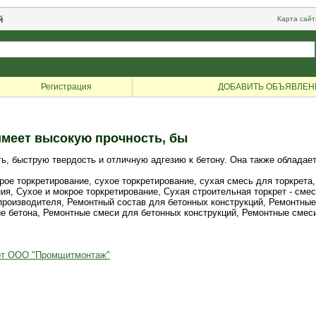
й
Карта сайт
Регистрация
ДОБАВИТЬ ОБЪЯВЛЕН
имеет высокую прочность, бы
ь, быструю твердость и отличную адгезию к бетону. Она также обладае
окрое торкретирование, сухое торкретирование, сухая смесь для торкрет
ния, Сухое и мокрое торкретирование, Сухая строительная торкрет - сме
производителя, Ремонтный состав для бетонных конструкций, Ремонтны
 бетона, Ремонтные смеси для бетонных конструкций, Ремонтные смеси 
 от ООО "Промщитмонтаж"