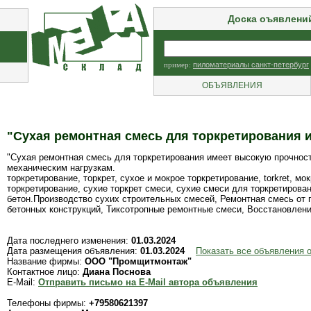
Доска оъявлени
пример:
пиломатериалы санкт-петербург
ОБЪЯВЛЕНИЯ
"Сухая ремонтная смесь для торкретирования 
"Сухая ремонтная смесь для торкретирования имеет высокую прочност
механическим нагрузкам.
торкретирование, торкрет, сухое и мокрое торкретирование, torkret, м
торкретирование, сухие торкрет смеси, сухие смеси для торкретирова
бетон.Производство сухих строительных смесей, Ремонтная смесь от 
бетонных конструкций, Тиксотропные ремонтные смеси, Восстановление
Дата последнего изменения:
01.03.2024
Дата размещения объявления:
01.03.2024
Показать все объявления
Название фирмы:
ООО "Промщитмонтаж"
Контактное лицо:
Диана Поснова
E-Mail:
Отправить письмо на E-Mail автора объявления
Телефоны фирмы:
+79580621397