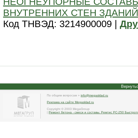
НЕОГНЕУПОРНЫЕ СОСТАВЫ
ВНУТРЕННИХ СТЕН ЗДАНИЙ
Код ТНВЭД: 3214900009 |
Дру
Вернутьс
По общим вопросам »
info@megasklad.ru
Реклама на сайте Megasklad.ru
Copyright © 2003 MegaGroup
|
Ремонт бетона - смеси и составы. Ремтис РС-250 Быстро