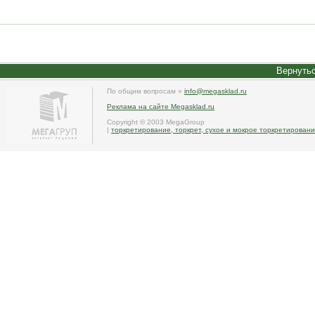
Вернутьс
По общим вопросам »
info@megasklad.ru
Реклама на сайте Megasklad.ru
Copyright © 2003 MegaGroup
|
торкретирование, торкрет, сухое и мокрое торкретирование,