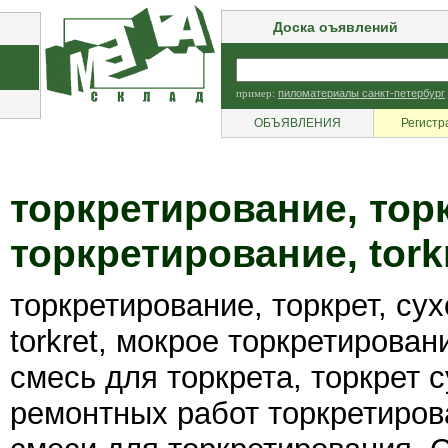
Доска оъявлений
пример:
пиломатериалы санкт-петербург
ОБЪЯВЛЕНИЯ
Регистр
торкретирование, торк
торкретирование, torkr
торкретирование, торкрет, су
torkret, мокрое торкретирован
смесь для торкрета, торкрет 
ремонтных работ торкретирова