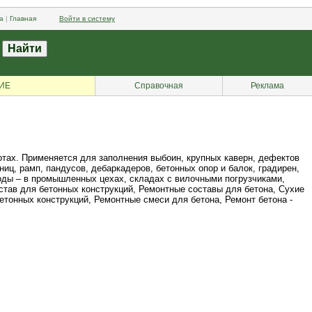
а
|
Главная
Войти в систему
ИЕ
Справочная
Реклама
отах. Применяется для заполнения выбоин, крупных каверн, дефектов
ниц, рамп, пандусов, дебаркадеров, бетонных опор и балок, градирен,
воды – в промышленных цехах, складах с вилочными погрузчиками,
остав для бетонных конструкций, Ремонтные составы для бетона, Сухие
тонных конструкций, Ремонтные смеси для бетона, Ремонт бетона -