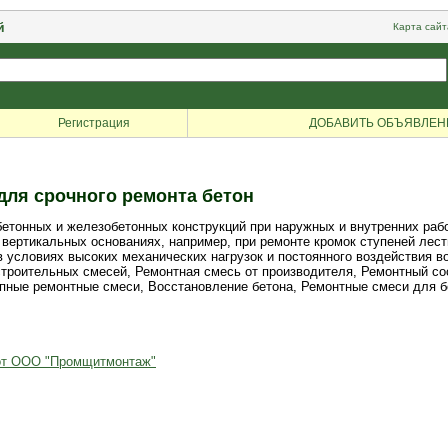
й
Карта сайт
Регистрация
ДОБАВИТЬ ОБЪЯВЛЕН
для срочного ремонта бетон
бетонных и железобетонных конструкций при наружных и внутренних раб
а вертикальных основаниях, например, при ремонте кромок ступеней лест
 в условиях высоких механических нагрузок и постоянного воздействия 
 строительных смесей, Ремонтная смесь от производителя, Ремонтный с
пные ремонтные смеси, Восстановление бетона, Ремонтные смеси для бе
 от ООО "Промщитмонтаж"