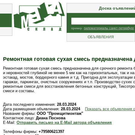
Доска оъявлени
пример:
пиломатериалы санкт-петербург
ОБЪЯВЛЕНИЯ
Ремонтная готовая сухая смесь предназначена 
Ремонтная готовая сухая смесь предназначена для срочного ремонта 
и неровностей глубиной не менее 5 мм как на горизонтальных, так и н
эстакад, мостов, бордюрного камня и т.д. Пригодна для эксплуатации
гаражах, паркингах, очистных сооружениях и т.п. Производство сухих
ремонтные смеси для восстановления бетонных конструкций, Тиксотро
смеси и составы.
Дата последнего изменения:
28.03.2024
Дата размещения объявления:
28.03.2024
Показать все объявления
Название фирмы:
ООО "Промщитмонтаж"
Контактное лицо:
Диана Поснова
E-Mail:
Отправить письмо на E-Mail автора объявления
Телефоны фирмы:
+79580621397