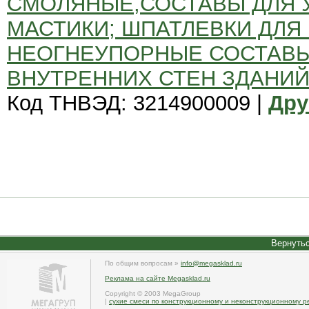
СМОЛЯНЫЕ,СОСТАВЫ ДЛЯ 
МАСТИКИ; ШПАТЛЕВКИ ДЛЯ
НЕОГНЕУПОРНЫЕ СОСТАВЫ
ВНУТРЕННИХ СТЕН ЗДАНИЙ
Код ТНВЭД: 3214900009 |
Дру
Вернутьс
По общим вопросам »
info@megasklad.ru
Реклама на сайте Megasklad.ru
Copyright © 2003 MegaGroup
|
сухие смеси по конструкционному и неконструкционному р