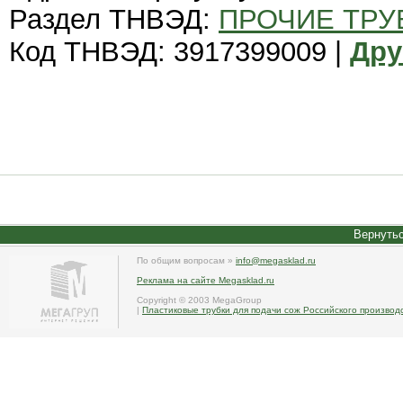
Раздел ТНВЭД:
ПРОЧИЕ ТРУ
Код ТНВЭД: 3917399009 |
Дру
Вернутьс
По общим вопросам »
info@megasklad.ru
Реклама на сайте Megasklad.ru
Copyright © 2003 MegaGroup
|
Пластиковые трубки для подачи сож Российского производс