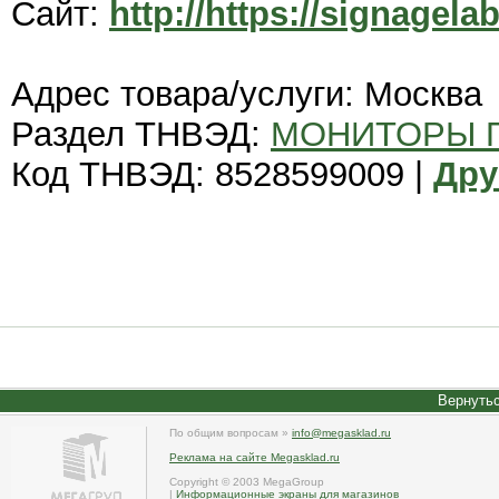
Сайт:
http://https://signagelab
Адрес товара/услуги: Москва
Раздел ТНВЭД:
МОНИТОРЫ П
Код ТНВЭД: 8528599009 |
Дру
Вернутьс
По общим вопросам »
info@megasklad.ru
Реклама на сайте Megasklad.ru
Copyright © 2003 MegaGroup
|
Информационные экраны для магазинов