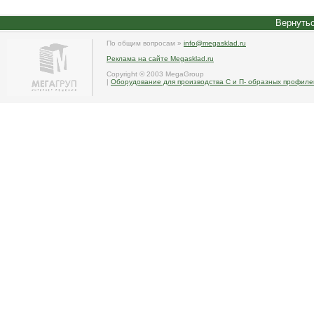
Вернутьс
По общим вопросам »
info@megasklad.ru
Реклама на сайте Megasklad.ru
Copyright © 2003 MegaGroup
|
Оборудование для производства С и П- образных профиле